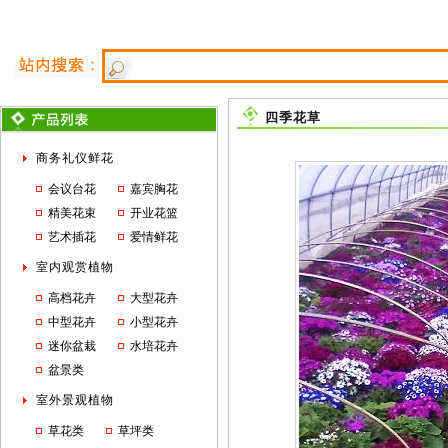
四季花草
商务礼仪鲜花
会议台花
嘉宾胸花
精美花束
开业花篮
艺术插花
爱情鲜花
室内观赏植物
高档花卉
大型花卉
中型花卉
小型花卉
迷你盆栽
水培花卉
盆景类
室外景观植物
草花类
草坪类