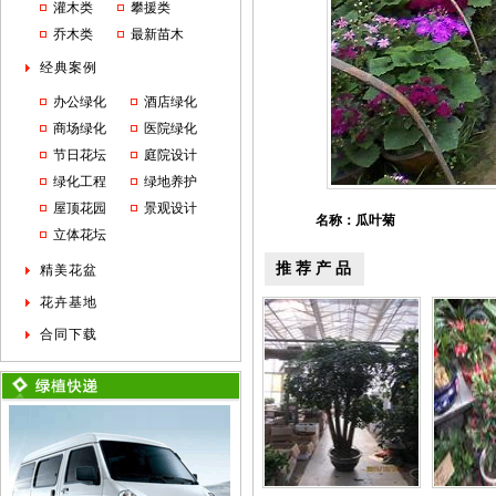
灌木类
攀援类
乔木类
最新苗木
经典案例
办公绿化
酒店绿化
商场绿化
医院绿化
节日花坛
庭院设计
绿化工程
绿地养护
屋顶花园
景观设计
名称：瓜叶菊
立体花坛
推荐产品
精美花盆
花卉基地
合同下载