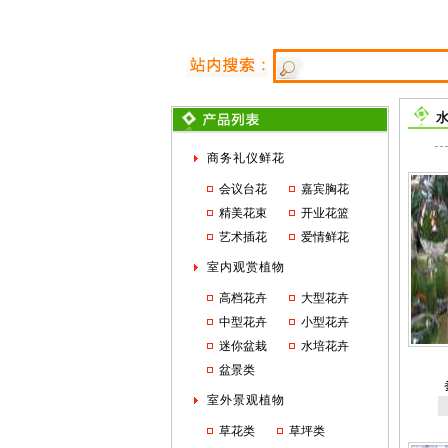
商务礼仪鲜花
会议台花
嘉宾胸花
精美花束
开业花篮
艺术插花
爱情鲜花
室内观赏植物
高档花卉
大型花卉
中型花卉
小型花卉
迷你盆栽
水培花卉
盆景类
室外景观植物
草花类
草坪类