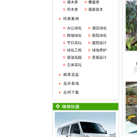
灌木类
攀援类
乔木类
最新苗木
经典案例
办公绿化
酒店绿化
商场绿化
医院绿化
节日花坛
庭院设计
绿化工程
绿地养护
屋顶花园
景观设计
立体花坛
精美花盆
花卉基地
合同下载