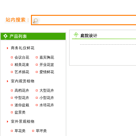
庭院设计
商务礼仪鲜花
会议台花
嘉宾胸花
精美花束
开业花篮
艺术插花
爱情鲜花
室内观赏植物
高档花卉
大型花卉
中型花卉
小型花卉
迷你盆栽
水培花卉
盆景类
室外景观植物
草花类
草坪类