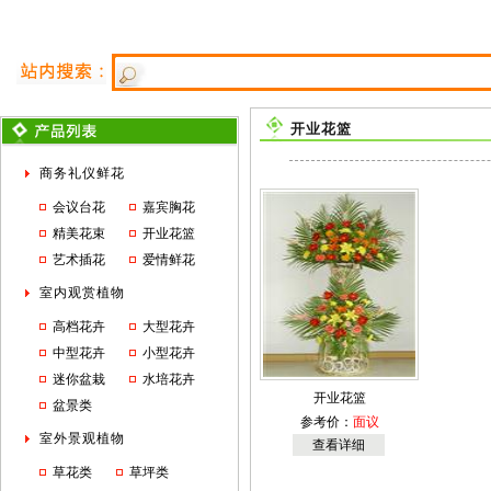
开业花篮
商务礼仪鲜花
会议台花
嘉宾胸花
精美花束
开业花篮
艺术插花
爱情鲜花
室内观赏植物
高档花卉
大型花卉
中型花卉
小型花卉
迷你盆栽
水培花卉
开业花篮
盆景类
参考价：
面议
室外景观植物
查看详细
草花类
草坪类