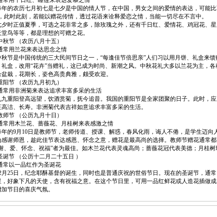
用千日红、睡莲来表达爱慕之情
的农历七月初七是七夕是中国的情人节，在中国，男女之间的爱情的表达，可能比西
”，此时此刻，若能以赠花传情，透过花语来诠释爱恋之情，当能一切尽在不言中。
时正值夏季，可选之花非常之多，除玫瑰之外，还有千日红、爱情花、鸡冠花、星
天堂鸟等等，都是理想的可赠之花。
节 （农历八月十五）
用兰花来表达思念之情
节是中国传统的三大民间节日之一，“每逢佳节倍思亲”人们习以用月饼、礼盒来馈
、礼盒，改用“花卉”当赠礼，这已成为时尚、新潮之风。中秋花礼大多以兰花为主，
合盆栽，花期长，姿色高贵典雅，颇受欢迎。
节 （农历九月初九）
用非洲菊来表达追求丰富多采的生活
重阳登高远望，饮酒赏菊，抚今追昔。我国的重阳节是全家团聚的日子。此时，应
征高洁、长寿。非洲菊代表吉祥如意追求丰富多采的生活。
节 （公历九月十日）
用木兰花、蔷薇花、月桂树来表感激之情
的9月10日是教师节，老师传道、授课、解惑，春风化雨，诲人不倦，是学生迈向
为感谢师恩，趁此佳节表达感恩、怀念之意，赠花是最高尚的选择。教师节赠花通常都
感谢、爱、怀念、祝福”者为最佳。如木兰花代表灵魂高尚；蔷薇花冠代表美德；月桂
节 （公历十二月二十五日 ）
以一品红作为圣诞花
月25日，纪念耶酥基督的诞生，同时也是普通庆祝的世俗节日。现在的圣诞节，通常
星，好象下凡的天使，含有祝福之意。在这个节日里，可用一品红鲜花或人造花插做成
增加节日的喜庆气氛。