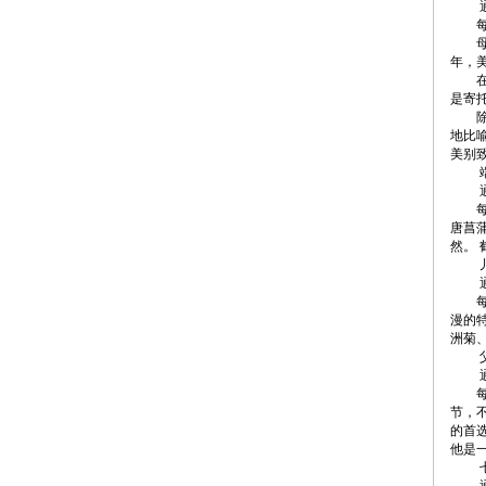
通常
每年
母亲
年，
在母
是寄
除了
地比
美别
端午
通常
每年
唐菖
然。
儿童
通常
每年
漫的
洲菊
父亲
通常
每年
节，
的首
他是
七夕