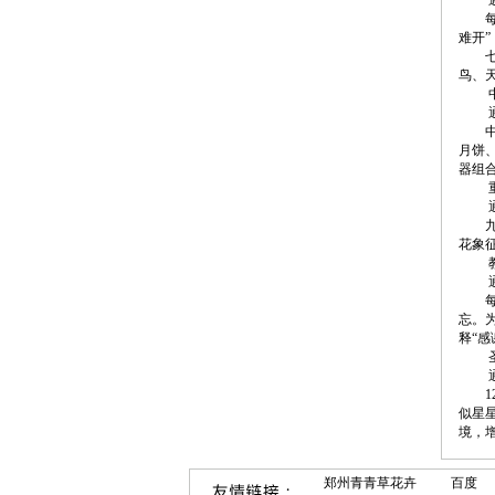
通常
每年
难开
七夕
鸟、
中秋
通常
中秋
月饼
器组
重阳
通常
九九
花象
教师
通常
每年
忘。
释“
圣诞
通常
12
似星
境，
郑州青青草花卉
百度