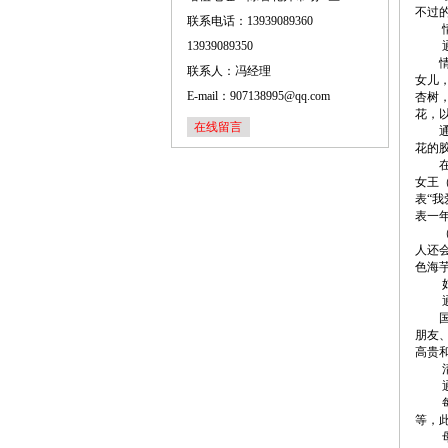
不过
联系电话：13939089360
情人
13939089350
通常
情人
联系人：冯经理
女儿
E-mail：907138995@qq.com
杏树
花，
在线留言
通常
花的
在情
女王
表“我
表一
（情
人还
色海
妇女
通常
国际
朋友
高贵
清明
通常
每年
等，
母亲