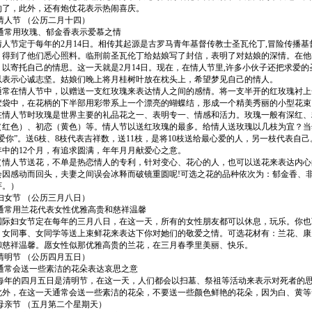
的了，此外，还有炮仗花表示热闹喜庆。
节 （公历二月十四）
用玫瑰、郁金香表示爱慕之情
节定于每年的2月14日。相传其起源是古罗马青年基督传教士圣瓦伦丁,冒险传播基
，得到了他们悉心照料。临刑前圣瓦伦丁给姑娘写了封信，表明了对姑娘的深情。在他
，以寄托自己的情思。这一天就是2月14日。现在，在情人节里,许多小伙子还把求爱
以表示心诚志坚。姑娘们晚上将月桂树叶放在枕头上，希望梦见自己的情人。
在情人节中，以赠送一支红玫瑰来表达情人之间的感情。将一支半开的红玫瑰衬上
胶袋中，在花柄的下半部用彩带系上一个漂亮的蝴蝶结，形成一个精美秀丽的小型花束
人节时玫瑰是世界主要的礼品花之一、表明专一、情感和活力。玫瑰一般有深红、
（红色）、初恋（黄色）等。情人节以送红玫瑰的最多。给情人送玫瑰以几枝为宜？当
爱你”。送6枝、8枝代表吉祥数，送11枝，是将10枝送给最心爱的人，另一枝代表自己
年中的12个月，有追求圆满，年年月月献爱心之意。
人节送花，不单是热恋情人的专利，针对变心、花心的人，也可以送花来表达内心的
会因感动而回头，夫妻之间误会冰释而破镜重圆呢!可选之花的品种依次为：郁金香、
芋。）
节 （公历三月八日）
用兰花代表女性优雅高贵和慈祥温馨
妇女节定在每年的三月八日，在这一天，所有的女性朋友都可以休息，玩乐。你也
、女同事、女同学等送上束鲜花来表达下你对她们的敬爱之情。可选花材有：兰花、康
和慈祥温馨。愿女性似那优雅高贵的兰花，在三月春季里美丽、快乐。
节 （公历四月五日）
会送一些素洁的花朵表达哀思之意
的四月五日是清明节，在这一天，人们都会以扫墓、祭祖等活动来表示对死者的思
此外，在这一天通常会送一些素洁的花朵，不要送一些颜色鲜艳的花朵，因为白、黄等
节 （五月第二个星期天）