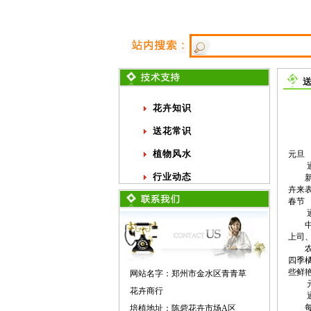
花卉知识
送花常识
植物风水
元旦
通常
行业动态
新年
卉来
春节
通常
中国
上司
农历
四季
些鲜
网站名字：郑州市金水区青青草
元宵
花卉商行
通常
每年
培植地址：陈砦花卉市场A区