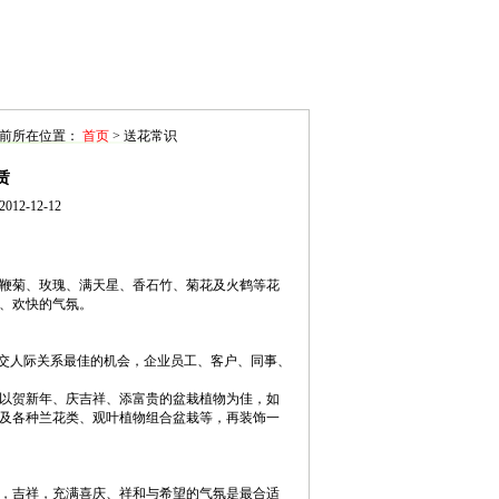
前所在位置：
首页
> 送花常识
赁
12-12-12
鞭菊、玫瑰、满天星、香石竹、菊花及火鹤等花
、欢快的气氛。
交人际关系最佳的机会，企业员工、客户、同事、
以贺新年、庆吉祥、添富贵的盆栽植物为佳，如
及各种兰花类、观叶植物组合盆栽等，再装饰一
，吉祥，充满喜庆、祥和与希望的气氛是最合适