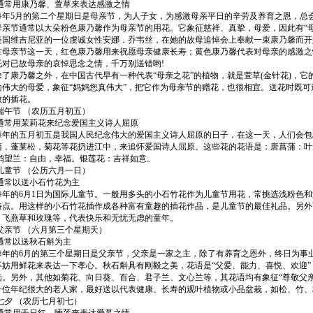
用康乃馨、萱草来表达感激之情
5月的第二个星期日是母亲节，为人子女，为感激母亲平日的辛劳及养育之恩，总会
节通常以大朵粉色康乃馨作为母亲节的用花。它象征慈祥、真挚，母爱，因此有“母亲之
美国维吉尼亚的一位虔诚女性安娜．乔韦丝，在她的故母追悼会上奉献一束康乃馨而开
亲节这一天，红色康乃馨用来祝愿母亲健康长寿；黄色康乃馨代表对母亲的感激之
托对已故母亲的哀悼思念之情，千万别送错哟!
康乃馨之外，在中国古代早有一种代表“母亲之花”的植物，就是萱草(金针花)，它的
喻伟大的母爱，象征“妈妈您真伟大”，把它作为母亲节的赠花，也很相宜。送花时既
致的插花。
节 （农历五月初五）
用茉莉花来纪念爱国主义诗人屈原
的五月初五是我国人民纪念伟大的爱国主义诗人屈原的日子，在这一天，人们会包
蒲，蓬莱松，菊花等花扔进江中，来追怀爱国诗人屈原。这些花的花语是：唐菖蒲：叶
 鹤望兰：自由，幸福。银莲花：吉祥如意。
节 （公历六月一日）
以送小石竹花为主
的6月1日为国际儿童节。一般用多头的小石竹花作为儿童节用花，常挑选浅粉色和
特点。用这样的小石竹花插作成各种富有童趣的插花作品，是儿童节的最佳礼品。另外
、飞燕草和玫瑰等，代表快乐和无忧无虑的童年。
节 （六月第三个星期天）
以送秋石斛为主
的6月的第三个星期日是父亲节，父亲是一家之主，除了有养育之恩外，终日为事业
不妨用鲜花来表达一下孝心。秋石斛具有刚毅之美，花语是“父爱、能力、喜悦、欢迎”
选。另外，其他如菊花、向日葵、百合、君子兰、文心兰等，其花语均有象征“尊敬父亲
一位年纪很大的老人家，最好送以代表健康、长寿的观叶植物或小品盆栽，如松、竹、
 （农历七月初七）