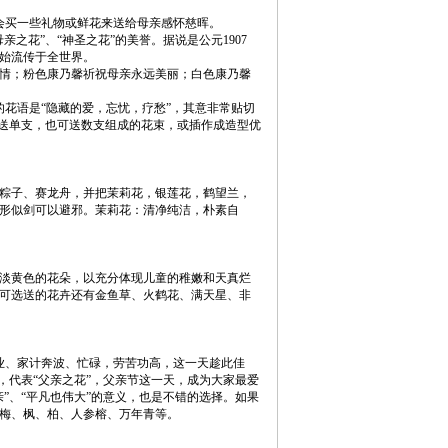
买一些礼物或鲜花来送给母亲感怀慈晖。
花”、“神圣之花”的美誉。据说是公元1907
始流传于全世界。
情；粉色康乃馨祈祝母亲永远美丽；白色康乃馨
花语是“隐藏的爱，忘忧，疗愁”，其意非常贴切
可送单支，也可送数支组成的花束，或插作成造型优
粽子、赛龙舟，并把茉莉花，银莲花，鹤望兰，
形似剑可以避邪。茉莉花：清净纯洁，朴素自
淡黄色的花朵，以充分体现儿童的稚嫩和天真烂
可选送的花卉还有金鱼草、火鹤花、满天星、非
、家计奔波、忙碌，劳苦功高，这一天趁此佳
，代表“父亲之花”，父亲节这一天，成为大家最爱
”、“平凡也伟大”的意义，也是不错的选择。如果
梅、枫、柏、人参榕、万年青等。