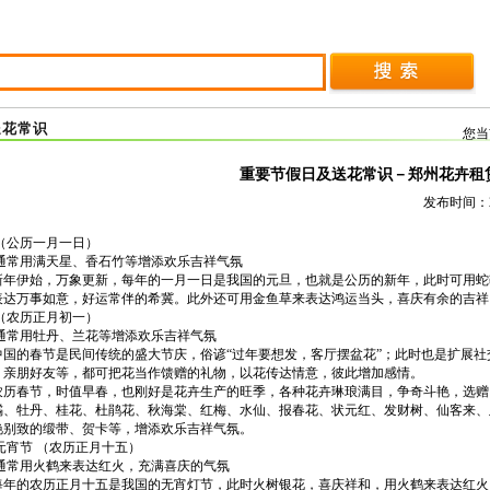
送花常识
您当
重要节假日及送花常识－郑州花卉租
发布时间：20
 （公历一月一日）
用满天星、香石竹等增添欢乐吉祥气氛
伊始，万象更新，每年的一月一日是我国的元旦，也就是公历的新年，此时可用蛇
表达万事如意，好运常伴的希冀。此外还可用金鱼草来表达鸿运当头，喜庆有余的吉祥
 （农历正月初一）
用牡丹、兰花等增添欢乐吉祥气氛
的春节是民间传统的盛大节庆，俗谚“过年要想发，客厅摆盆花”；此时也是扩展社
、亲朋好友等，都可把花当作馈赠的礼物，以花传达情意，彼此增加感情。
春节，时值早春，也刚好是花卉生产的旺季，各种花卉琳琅满目，争奇斗艳，选赠
橘、牡丹、桂花、杜鹃花、秋海棠、红梅、水仙、报春花、状元红、发财树、仙客来、
艳别致的缎带、贺卡等，增添欢乐吉祥气氛。
节 （农历正月十五）
用火鹤来表达红火，充满喜庆的气氛
的农历正月十五是我国的无宵灯节，此时火树银花，喜庆祥和，用火鹤来表达红火