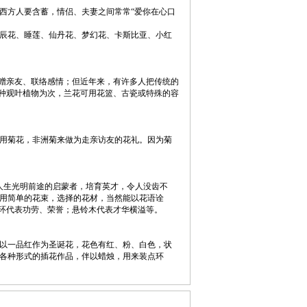
方人要含蓄，情侣、夫妻之间常常“爱你在心口
辰花、睡莲、仙丹花、梦幻花、卡斯比亚、小红
赠亲友、联络感情；但近年来，有许多人把传统的
各种观叶植物为次，兰花可用花篮、古瓷或特殊的容
用菊花，非洲菊来做为走亲访友的花礼。因为菊
人生光明前途的启蒙者，培育英才，令人没齿不
用简单的花束，选择的花材，当然能以花语诠
树环代表功劳、荣誉；悬铃木代表才华横溢等。
以一品红作为圣诞花，花色有红、粉、白色，状
各种形式的插花作品，伴以蜡烛，用来装点环