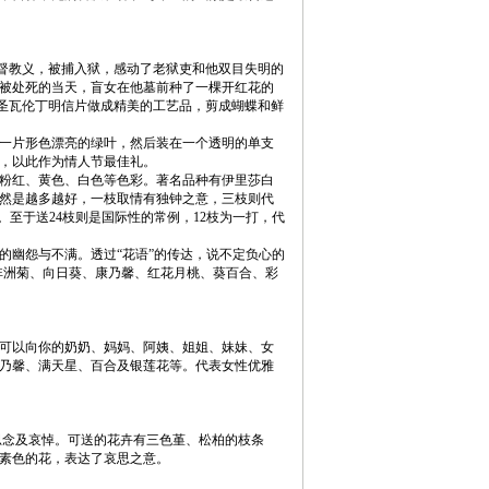
督教义，被捕入狱，感动了老狱吏和他双目失明的
被处死的当天，盲女在他墓前种了一棵开红花的
的圣瓦伦丁明信片做成精美的工艺品，剪成蝴蝶和鲜
一片形色漂亮的绿叶，然后装在一个透明的单支
，以此作为情人节最佳礼。
粉红、黄色、白色等色彩。著名品种有伊里莎白
然是越多越好，一枝取情有独钟之意，三枝则代
。至于送24枝则是国际性的常例，12枝为一打，代
幽怨与不满。透过“花语”的传达，说不定负心的
非洲菊、向日葵、康乃馨、红花月桃、葵百合、彩
可以向你的奶奶、妈妈、阿姨、姐姐、妹妹、女
乃馨、满天星、百合及银莲花等。代表女性优雅
念及哀悼。可送的花卉有三色堇、松柏的枝条
素色的花，表达了哀思之意。